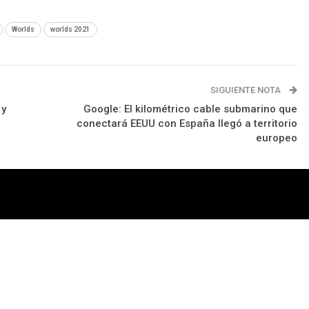
Worlds
worlds 2021
SIGUIENTE NOTA
 y
Google: El kilométrico cable submarino que
conectará EEUU con España llegó a territorio
europeo
rograma
Apps
Podcast
Tienda TEC