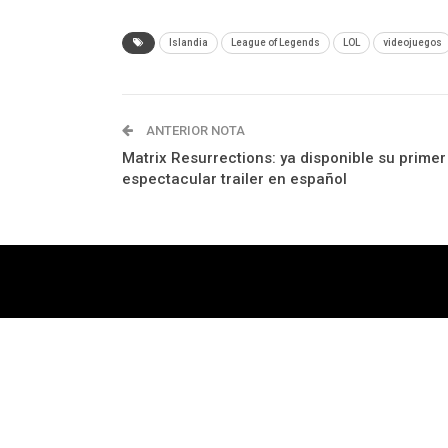
Islandia
League of Legends
LOL
videojuegos
ANTERIOR NOTA
Matrix Resurrections: ya disponible su primer
espectacular trailer en español
Tecnología
Videojuegos
Entretenimiento
P