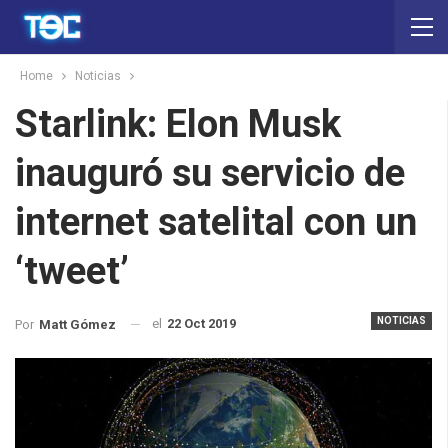
Home
Noticias
Starlink: Elon Musk
inauguró su servicio de
internet satelital con un
‘tweet’
NOTICIAS
el
22 Oct 2019
Por
Matt Gómez