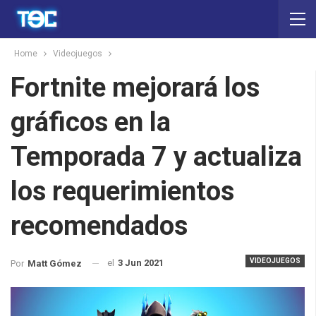
Home
Videojuegos
Fortnite mejorará los
gráficos en la
Temporada 7 y actualiza
los requerimientos
recomendados
VIDEOJUEGOS
el
3 Jun 2021
Por
Matt Gómez