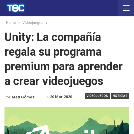
Home
Videojuegos
Unity: La compañía
regala su programa
premium para aprender
a crear videojuegos
VIDEOJUEGOS
NOTICIAS
el
20 Mar 2020
Por
Matt Gómez