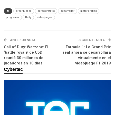
crear juegos
curso gratutio
desarrollar
motor gráfico
programar
Unity
videojuegos
ANTERIOR NOTA
SIGUIENTE NOTA
Call of Duty: Warzone: El
Formula 1: La Grand Prix
‘battle royale’ de CoD
real ahora se desarrollará
reunió 30 millones de
virtualmente en el
jugadores en 10 días
videojuego F1 2019
Cybertec