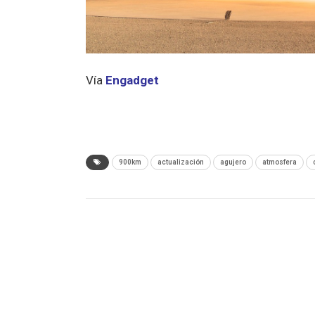
Vía
Engadget
900km
actualización
agujero
atmosfera
ANTERIOR NOTA
Aplicaciones de Semana Santa para tu
smartphone – 25 de Marzo 2018