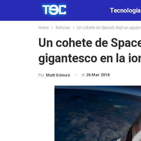
Tecnología
Home
Noticias
Un cohete de SpaceX dejó un agujer
Un cohete de Space
gigantesco en la io
el
26 Mar 2018
Por
Matt Gómez