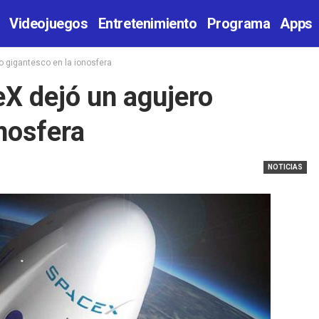
Videojuegos
Entretenimiento
Programa
Apps
o gigantesco en la ionosfera
X dejó un agujero
nosfera
NOTICIAS