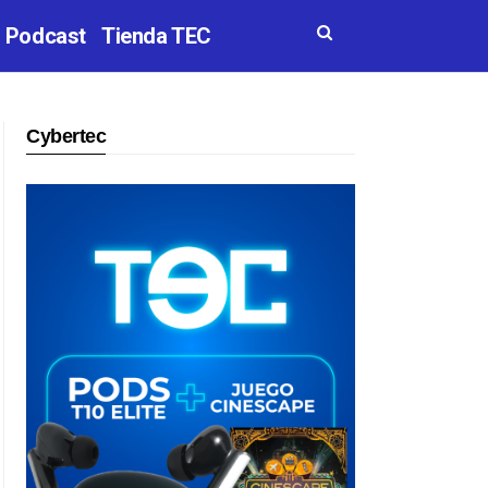
Podcast
Tienda TEC
Cybertec