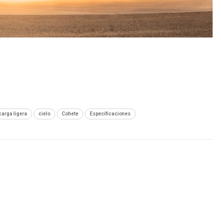
carga ligera
cielo
Cohete
Especificaciones
SIGUIENTE NOTA
Ford y Alibaba presentaron una increíble máquina
expendedora de autos