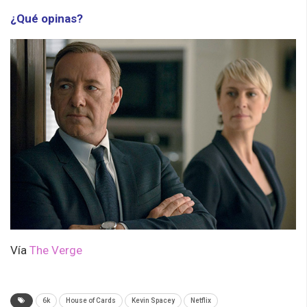
¿Qué opinas?
Vía
The Verge
6k
House of Cards
Kevin Spacey
Netflix