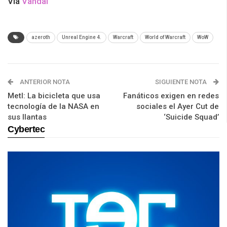
Vía
Vandal
azeroth
Unreal Engine 4.
Warcraft
World of Warcraft
WoW
ANTERIOR NOTA
SIGUIENTE NOTA
Metl: La bicicleta que usa
Fanáticos exigen en redes
tecnología de la NASA en
sociales el Ayer Cut de
sus llantas
‘Suicide Squad’
Cybertec