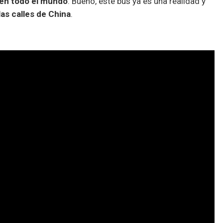
o en todo el mundo
. Bueno, este bus ya es una realidad y
as calles de China
.