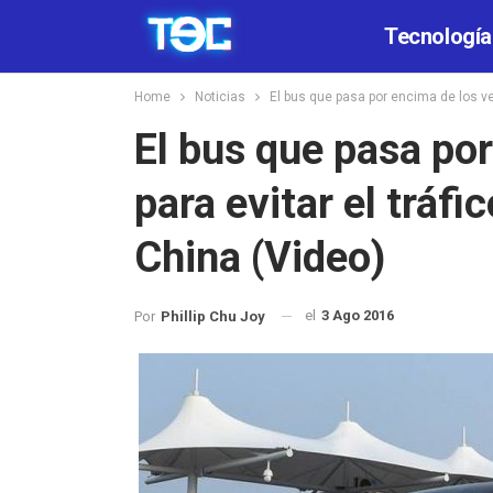
Tecnología
Home
Noticias
El bus que pasa por encima de los veh
El bus que pasa po
para evitar el tráfi
China (Video)
el
3 Ago 2016
Por
Phillip Chu Joy