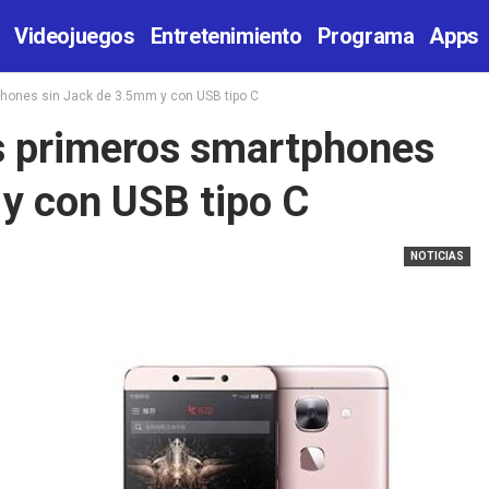
Videojuegos
Entretenimiento
Programa
Apps
phones sin Jack de 3.5mm y con USB tipo C
s primeros smartphones
y con USB tipo C
NOTICIAS