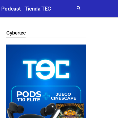
Podcast
Tienda TEC
Cybertec