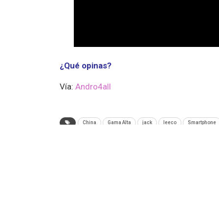
¿Qué opinas?
Vía:
Andro4all
China
Gama Alta
jack
leeco
Smartphone
ANTERIOR NOTA
El juego de mesa de Dark Souls logra financi
en tan solo 3 minutos