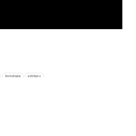
tecnología
usb tipo c
SIGUIENTE NOTA
arse
Facebook Messenger ya permite llamadas en
grupo