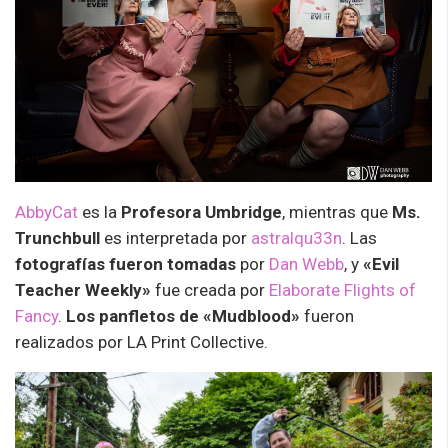
AbbyCat
es la
Profesora Umbridge
, mientras que
Ms.
Trunchbull
es interpretada por
astralqu33n
. Las
fotografías fueron tomadas
por
Dan Webb
, y
«Evil
Teacher Weekly»
fue creada por
Elaborate Flights of
Fancy
.
Los panfletos de «Mudblood»
fueron
realizados por LA Print Collective.