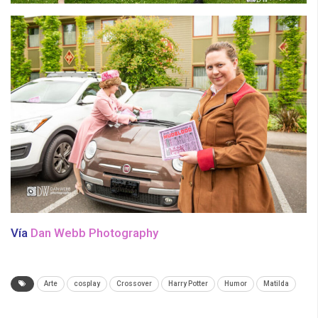
Vía
Dan Webb Photography
Arte
cosplay
Crossover
Harry Potter
Humor
Matilda