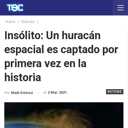
Home
Noticias
Insólito: Un huracán
espacial es captado por
primera vez en la
historia
NOTICIAS
el
3 Mar 2021
Por
Matt Gómez