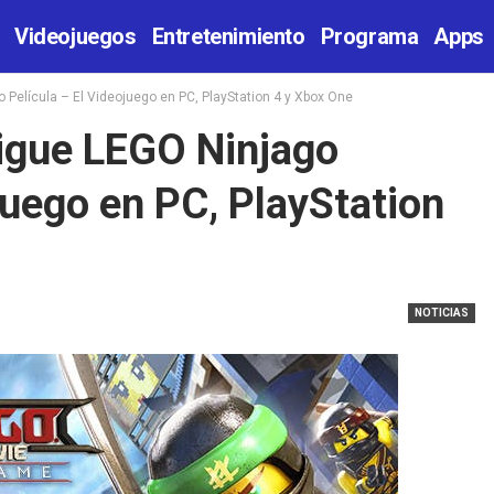
Videojuegos
Entretenimiento
Programa
Apps
 Película – El Videojuego en PC, PlayStation 4 y Xbox One
igue LEGO Ninjago
juego en PC, PlayStation
NOTICIAS