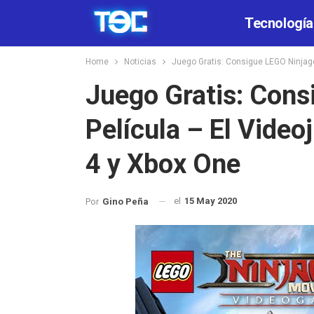
Tecnología
Home
Noticias
Juego Gratis: Consigue LEGO Ninjago
Juego Gratis: Cons
Película – El Video
4 y Xbox One
el
15 May 2020
Por
Gino Peña