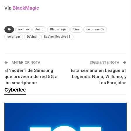
Vía
BlackMagic
archivo
Audio
Blackmagic
cine
colorización
colorizar
DaVinci
DaVinci Resolve 15
ANTERIOR NOTA
SIGUIENTE NOTA
El ‘modem’ de Samsung
Esta semana en League of
que proveerá de red 5G a
Legends: Nunu, Willump, y
los smartphone
Los Forajidos
Cybertec