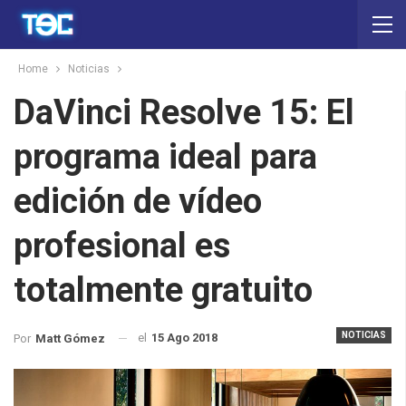
Home
Noticias
DaVinci Resolve 15: El
programa ideal para
edición de vídeo
profesional es
totalmente gratuito
NOTICIAS
el
15 Ago 2018
Por
Matt Gómez