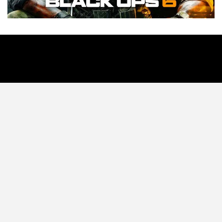
Tecnología
Videojuegos
Entretenimiento
Programa
Apps
Podcast
Tienda TEC
© 2026 - TEC. All Rights Reserved.
© Copyright © 2021 Todos lo derechos reservados -
contacto@tec.com.pe