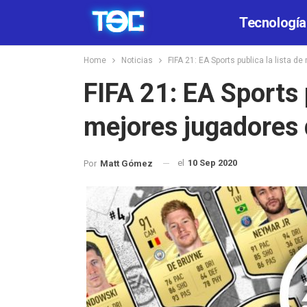
Tecnología
Home
Noticias
FIFA 21: EA Sports publica la lista d
FIFA 21: EA Sports p
mejores jugadores 
el
10 Sep 2020
Por
Matt Gómez