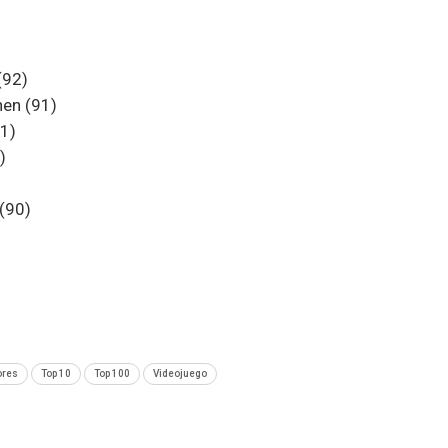
(92)
en (91)
1)
)
(90)
ores
Top 10
Top 100
Videojuego