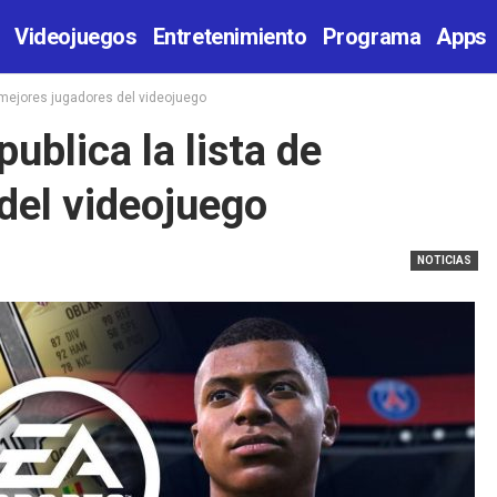
Videojuegos
Entretenimiento
Programa
Apps
e mejores jugadores del videojuego
ublica la lista de
del videojuego
NOTICIAS