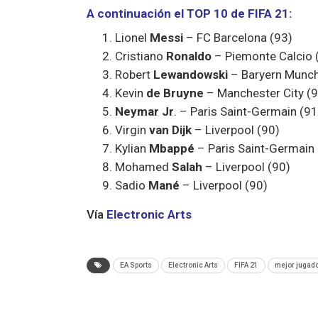
A continuación el TOP 10 de FIFA 21:
Lionel
Messi
– FC Barcelona (93)
Cristiano
Ronaldo
– Piemonte Calcio 
Robert
Lewandowski
– Baryern Munch
Kevin
de Bruyne
– Manchester City (9
Neymar Jr
. – Paris Saint-Germain (91
Virgin
van Dijk
– Liverpool (90)
Kylian
Mbappé
– Paris Saint-Germain 
Mohamed
Salah
– Liverpool (90)
Sadio
Mané
– Liverpool (90)
Vía
Electronic Arts
EA Sports
Electronic Arts
FIFA 21
mejor jugad