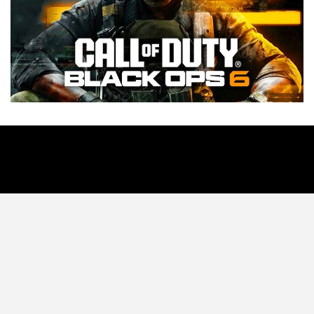
Tecnología
Videojuegos
Entretenimiento
Programa
Apps
Podcast
Tienda TEC