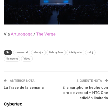
Via
Arturogoga
/
The Verge
comercial
el mejor
Galaxy Gear
inteligente
reloj
Samsung
Video
ANTERIOR NOTA
SIGUIENTE NOTA
La frase de la semana
El smartphone hecho con
oro de verdad – HTC One
edición limitada
Cybertec