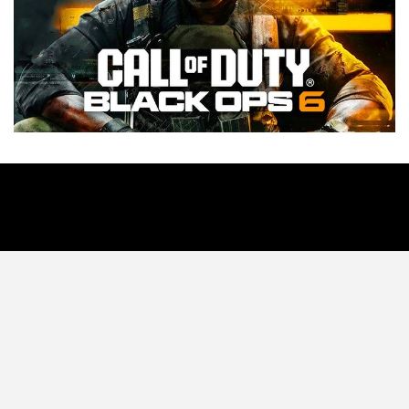
Tecnología
Videojuegos
Entretenimiento
Programa
Apps
Podcast
Tienda TEC