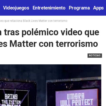
Videojuegos
Entretenimiento
Programa
Apps
deo que relaciona Black Lives Matter con terrorismo
n tras polémico video que
ves Matter con terrorismo
NOTICIAS