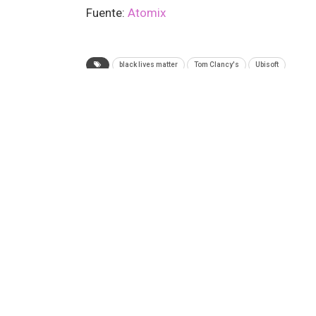
Fuente:
Atomix
black lives matter
Tom Clancy's
Ubisoft
ANTERIOR NOTA
TEC – Programa Completo (30 de Agosto)
Tecnología
Videojuegos
Entretenimiento
P