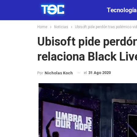
Tecnología
Home
Noticias
Ubisoft pide perdón tras polémico vi
Ubisoft pide perdó
relaciona Black Li
el
31 Ago 2020
Por
Nicholas Koch