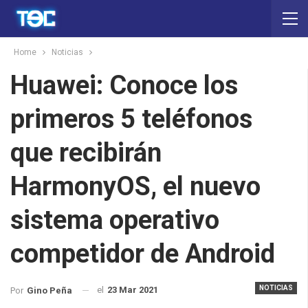
Home
Noticias
Huawei: Conoce los
primeros 5 teléfonos
que recibirán
HarmonyOS, el nuevo
sistema operativo
competidor de Android
NOTICIAS
el
23 Mar 2021
Por
Gino Peña