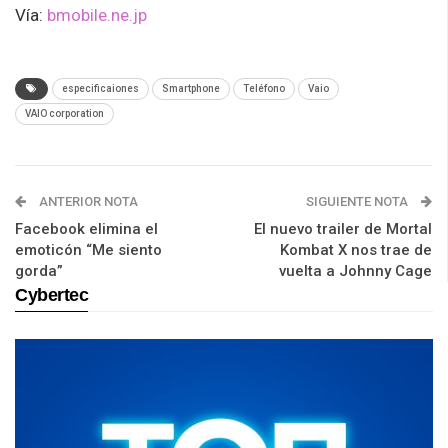
Vía:
bmobile.ne.jp
especificaiones
Smartphone
Teléfono
Vaio
VAIO corporation
ANTERIOR NOTA
SIGUIENTE NOTA
Facebook elimina el
El nuevo trailer de Mortal
emoticón “Me siento
Kombat X nos trae de
gorda”
vuelta a Johnny Cage
Cybertec