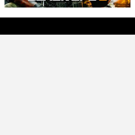
Tecnología
Videojuegos
Entretenimiento
Programa
Apps
Podcast
Tienda TEC
© 2026 - TEC. All Rights Reserved.
© Copyright © 2021 Todos lo derechos reservados -
contacto@tec.com.pe