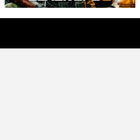
Tecnología
Videojuegos
Entretenimiento
Programa
Apps
Podcast
Tienda TEC
© 2026 - TEC. All Rights Reserved.
© Copyright © 2021 Todos lo derechos reservados -
contacto@tec.com.pe