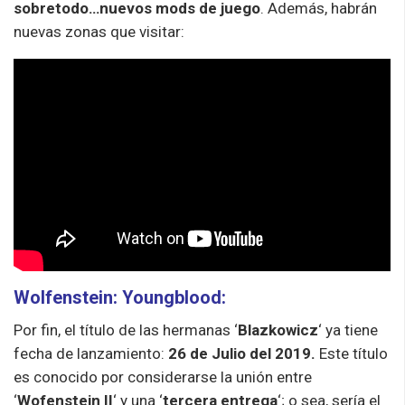
sobretodo…nuevos mods de juego
. Además, habrán
nuevas zonas que visitar:
Wolfenstein: Youngblood:
Por fin, el título de las hermanas ‘
Blazkowicz
‘ ya tiene
fecha de lanzamiento:
26 de Julio del 2019.
Este título
es conocido por considerarse la unión entre
‘
Wofenstein II
‘ y una ‘
tercera entrega
‘; o sea, sería el