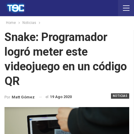
Home
Noticias
Snake: Programador
logró meter este
videojuego en un código
QR
NOTICIAS
el
19 Ago 2020
Por
Matt Gómez