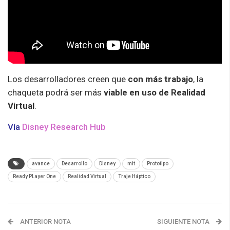
Los desarrolladores creen que
con más trabajo
, la
chaqueta podrá ser más
viable en uso de Realidad
Virtual
.
Vía
Disney Research Hub
avance
Desarrollo
Disney
mit
Prototipo
Ready PLayer One
Realidad Virtual
Traje Háptico
ANTERIOR NOTA
SIGUIENTE NOTA