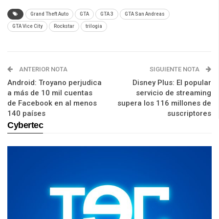
Grand Theft Auto
GTA
GTA 3
GTA San Andreas
GTA Vice City
Rockstar
trilogia
ANTERIOR NOTA
SIGUIENTE NOTA
Android: Troyano perjudica
Disney Plus: El popular
a más de 10 mil cuentas
servicio de streaming
de Facebook en al menos
supera los 116 millones de
140 países
suscriptores
Cybertec