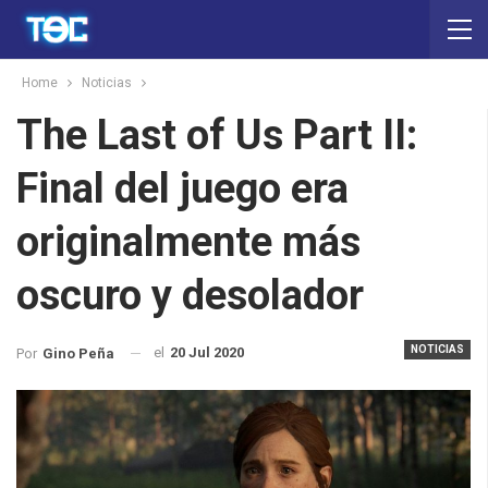
Home
Noticias
The Last of Us Part II:
Final del juego era
originalmente más
oscuro y desolador
NOTICIAS
el
20 Jul 2020
Por
Gino Peña