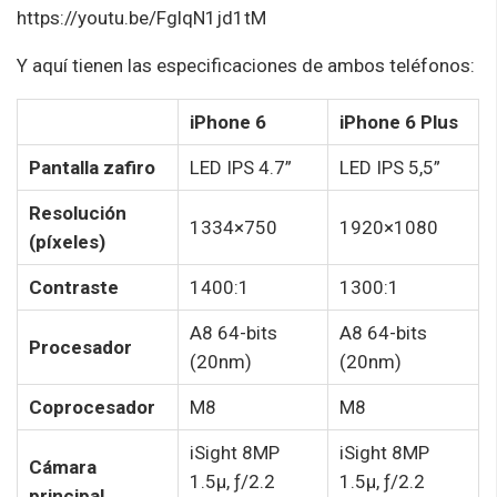
https://youtu.be/FglqN1jd1tM
Y aquí tienen las especificaciones de ambos teléfonos:
iPhone 6
iPhone 6 Plus
Pantalla zafiro
LED IPS 4.7”
LED IPS 5,5”
Resolución
1334×750
1920×1080
(píxeles)
Contraste
1400:1
1300:1
A8 64-bits
A8 64-bits
Procesador
(20nm)
(20nm)
Coprocesador
M8
M8
iSight 8MP
iSight 8MP
Cámara
1.5µ, ƒ/2.2
1.5µ, ƒ/2.2
principal