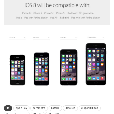
Apple Pay
barómetro
bateria
detalles
disponibilidad