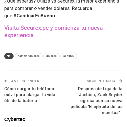
¿Qué esperas? Utiliza ya
Securex
, la mejor experiencia
para comprar o vender
dólares
.
Recuerda
que
#CambiarEsBueno.
Visita Securex.pe y comienza tu nueva
experiencia
cambiar dolares
dólares
securex
ANTERIOR NOTA
SIGUIENTE NOTA
Cómo cargar tu teléfono
Después de Liga de la
móvil para alargar la vida
Justicia, Zack Snyder
útil de la batería
regresa con su nueva
película ‘El ejército de los
muertos”
Cybertec