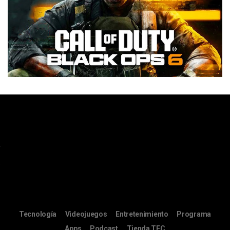
Tecnología
Videojuegos
Entretenimiento
Programa
Apps
Podcast
Tienda TEC