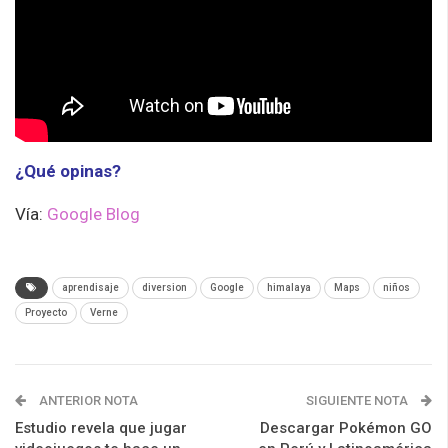
¿Qué opinas?
Vía:
Google Blog
aprendisaje
diversion
Google
himalaya
Maps
niños
Proyecto
Verne
ANTERIOR NOTA
SIGUIENTE NOTA
Estudio revela que jugar
Descargar Pokémon GO