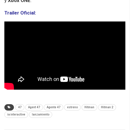
y
Xbox ONE
.
Trailer Oficial:
47
Agent 47
Agente 47
estreno
Hitman
Hitman 2
ia interactive
lanzamiento