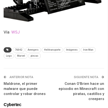
Vía
WSJ
76042
Avengers
Helitransporte
Imágenes
Iron Man
Lego
Marvel
piezas
ANTERIOR NOTA
SIGUIENTE NOTA
Maldrone, el primer
Conan O’Brien hace un
malware que puede
episodio en Minecraft con
controlar y robar drones
piratas, castillos y
creepers
Cybertec