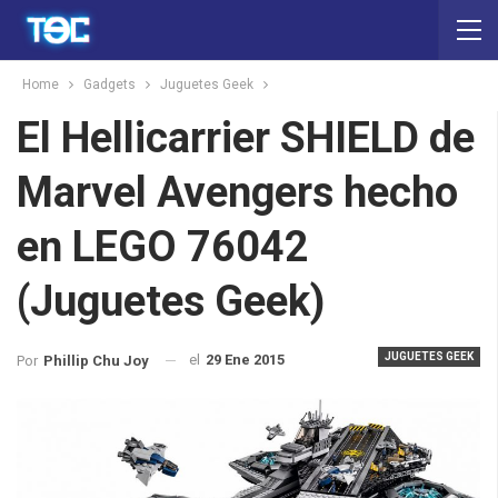
Home
Gadgets
Juguetes Geek
El Hellicarrier SHIELD de
Marvel Avengers hecho
en LEGO 76042
(Juguetes Geek)
JUGUETES GEEK
el
29 Ene 2015
Por
Phillip Chu Joy