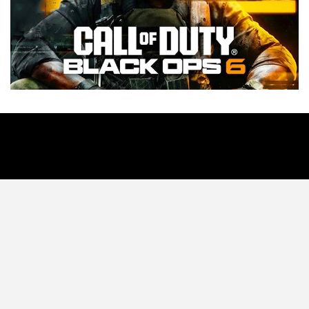
Tecnología
Videojuegos
Entretenimiento
Programa
Apps
Podcast
Tienda TEC