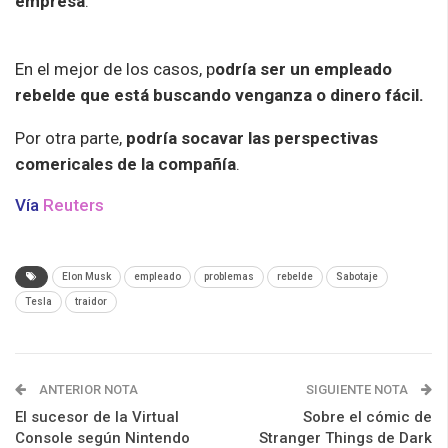
empresa
.
En el mejor de los casos, p
odría ser un empleado
rebelde que está buscando venganza o dinero fácil.
Por otra parte,
podría socavar las perspectivas
comericales de la compañía
.
Vía
Reuters
Elon Musk
empleado
problemas
rebelde
Sabotaje
Tesla
traidor
ANTERIOR NOTA
SIGUIENTE NOTA
El sucesor de la Virtual
Sobre el cómic de
Console según Nintendo
Stranger Things de Dark