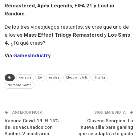
Remastered, Apex Legends, FIFA 21 y Lost in
Random.
De los tres videojuegos restantes, se cree que uno de
ellos e
s Mass Effect Trilogy Remastered
y
Los Sims
4.
¿Tú qué crees?
Vía
GamesIndustry
consola
EA
ea play
Electronic Arts
híbrida
Nintendo Switch
ANTERIOR NOTA
SIGUIENTE NOTA
Vacuna Covid-19: El 14%
Cluvens Scorpion: La
de los vacunados con
nueva silla para gaming
Sputnik V mostraron
que se adapta a tu gusto