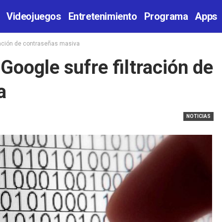
Videojuegos
Entretenimiento
Programa
Apps
tración de contraseñas masiva
 Google sufre filtración de
a
NOTICIAS