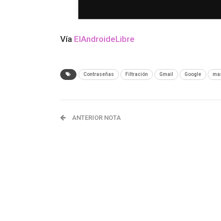
Vía
ElAndroideLibre
Contraseñas
Filtración
Gmail
Google
ma
ANTERIOR NOTA
Lenovo ThinkPad X1 Fold: la primera laptop
plegable del mundo llega a Perú al precio de
S/14,299.00