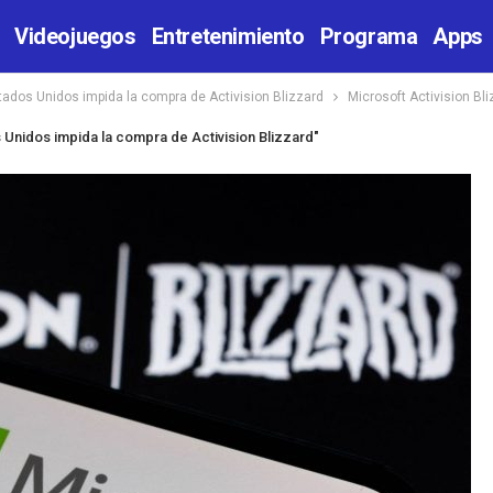
Videojuegos
Entretenimiento
Programa
Apps
ados Unidos impida la compra de Activision Blizzard
Microsoft Activision Bl
Unidos impida la compra de Activision Blizzard"