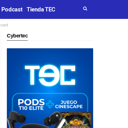
Podcast
Tienda TEC
izzard
Cybertec