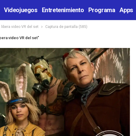
Videojuegos
Entretenimiento
Programa
Apps
 libera video VR del set
Captura de pantalla (585)
ibera video VR del set"