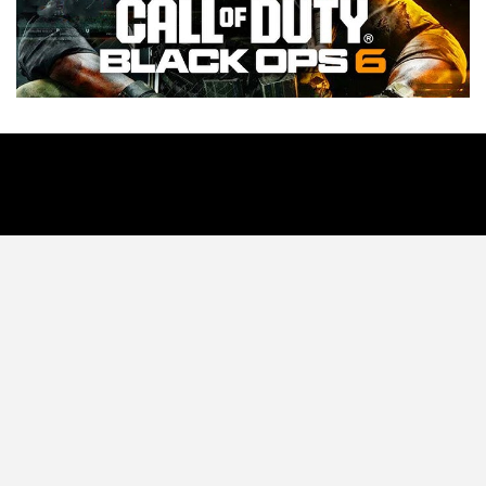
Tecnología
Videojuegos
Entretenimiento
Programa
Apps
Podcast
Tienda TEC
© 2026 - TEC. All Rights Reserved.