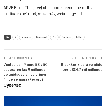
ARVE
Error: The [arve] shortcode needs one of this
attributes av1mp4, mp4, m4v, webm, ogv, url
2
anuncio
Microsoft
Pro
Surface
tablet
ANTERIOR NOTA
SIGUIENTE NOTA
Ventas del iPhone 5S y 5C
BlackBerry será vendido
superaron las 9 millones
por US$4.7 mil millones
de unidades en su primer
fin de semana (Record)
Cybertec