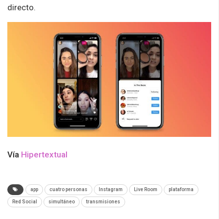
directo.
Vía
Hipertextual
app
cuatro personas
Instagram
Live Room
plataforma
Red Social
simultáneo
transmisiones