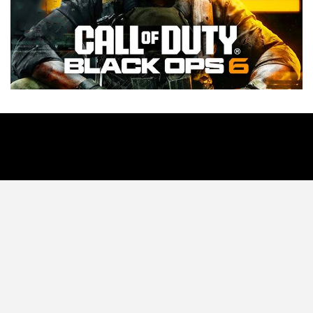
Tecnología
Videojuegos
Entretenimiento
Programa
Apps
Podcast
Tienda TEC