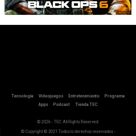
Tecnología
Videojuegos
Entretenimiento
Programa
Apps
Podcast
Tienda TEC
© 2026 - TEC. All Rights Reserved.
© Copyright © 2021 Todos lo derechos reservados -