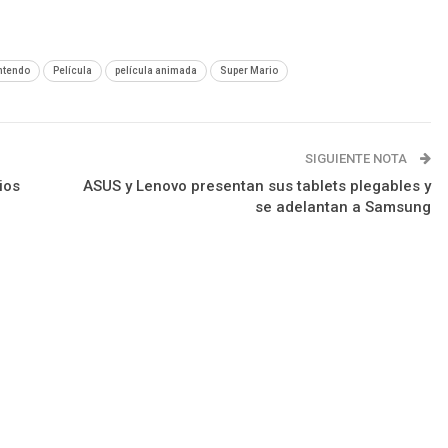
ntendo
Película
película animada
Super Mario
SIGUIENTE NOTA
ios
ASUS y Lenovo presentan sus tablets plegables y
se adelantan a Samsung
rograma
Apps
Podcast
Tienda TEC