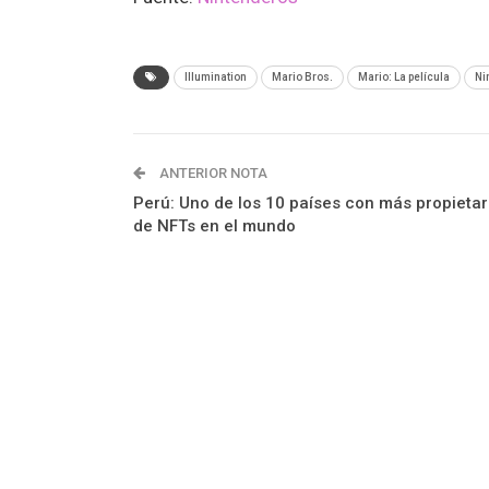
Illumination
Mario Bros.
Mario: La película
Ni
ANTERIOR NOTA
Perú: Uno de los 10 países con más propietar
de NFTs en el mundo
Tecnología
Videojuegos
Entretenimiento
P