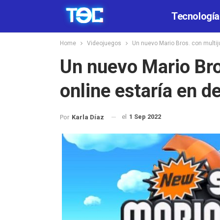
Tecnología
Home
Videojuegos
Un nuevo Mario Bros. con multij
Un nuevo Mario Bro
online estaría en d
el
1 Sep 2022
Por
Karla Díaz