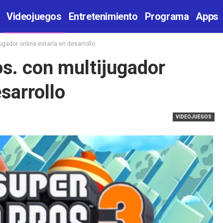
Videojuegos
Entretenimiento
Programa
Apps
ugador online estaría en desarrollo
s. con multijugador
esarrollo
VIDEOJUEGOS