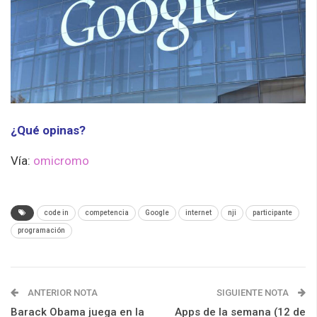
¿Qué opinas?
Vía:
omicromo
code in
competencia
Google
internet
nji
participante
programación
ANTERIOR NOTA
SIGUIENTE NOTA
Barack Obama juega en la
Apps de la semana (12 de