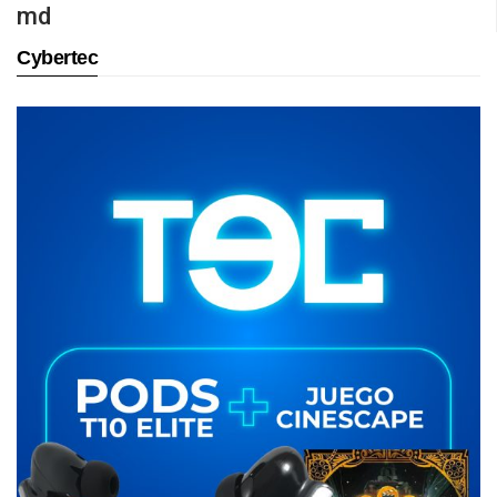
md
Cybertec