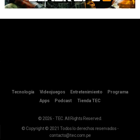
Tecnología
Videojuegos
Entretenimiento
Programa
Apps
Podcast
Tienda TEC
© 2026 - TEC. All Rights Reserved.
© Copyright © 2021 Todos lo derechos reservados -
contacto@tec.com.pe