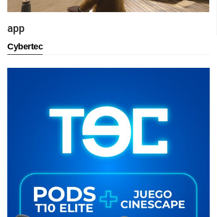
app
Cybertec