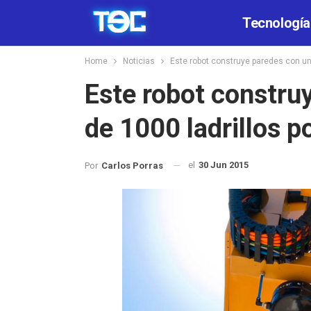
Tecnología
Home
Noticias
Este robot construye paredes con un 
Este robot constru
de 1000 ladrillos p
el
30 Jun 2015
Por
Carlos Porras