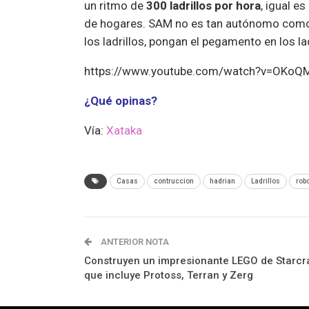
un ritmo de
300 ladrillos por hora
, igual e
de hogares. SAM no es tan autónomo como 
los ladrillos, pongan el pegamento en los la
https://www.youtube.com/watch?v=OKo
¿Qué opinas?
Vía:
Xataka
Casas
contruccion
hadrian
Ladrillos
rob
ANTERIOR NOTA
Construyen un impresionante LEGO de Starcra
que incluye Protoss, Terran y Zerg