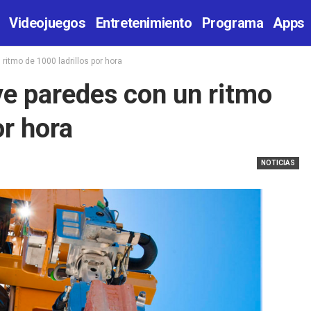
Videojuegos
Entretenimiento
Programa
Apps
ritmo de 1000 ladrillos por hora
ye paredes con un ritmo
or hora
NOTICIAS