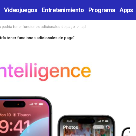
Videojuegos
Entretenimiento
Programa
Apps
ro podría tener funciones adicionales de pago
apl
odría tener funciones adicionales de pago"