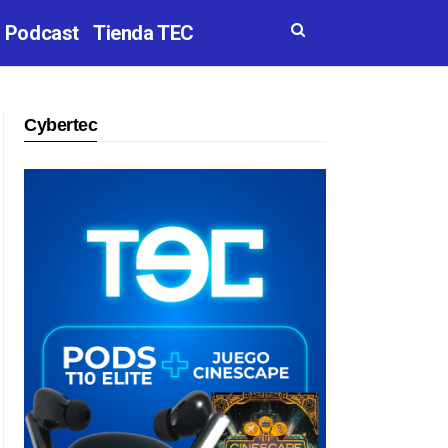
Podcast
Tienda TEC
Cybertec