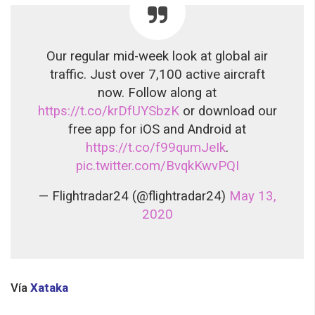
Our regular mid-week look at global air
traffic. Just over 7,100 active aircraft
now. Follow along at
https://t.co/krDfUYSbzK
or download our
free app for iOS and Android at
https://t.co/f99qumJeIk
.
pic.twitter.com/BvqkKwvPQI
— Flightradar24 (@flightradar24)
May 13,
2020
Vía
Xataka