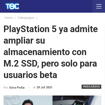
Home
Videojuegos
PlayStation 5 ya admite
ampliar su
almacenamiento con
M.2 SSD, pero solo para
usuarios beta
VIDEOJUEGOS
el
29 Jul 2021
Por
Gino Peña