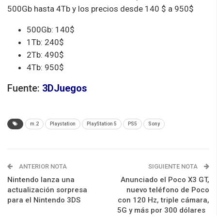
500Gb hasta 4Tb y los precios desde 140 $ a 950$
500Gb: 140$
1Tb: 240$
2Tb: 490$
4Tb: 950$
Fuente:
3DJuegos
m.2
Playstation
PlayStation 5
PS5
Sony
ANTERIOR NOTA
SIGUIENTE NOTA
Nintendo lanza una
Anunciado el Poco X3 GT,
actualización sorpresa
nuevo teléfono de Poco
para el Nintendo 3DS
con 120 Hz, triple cámara,
5G y más por 300 dólares